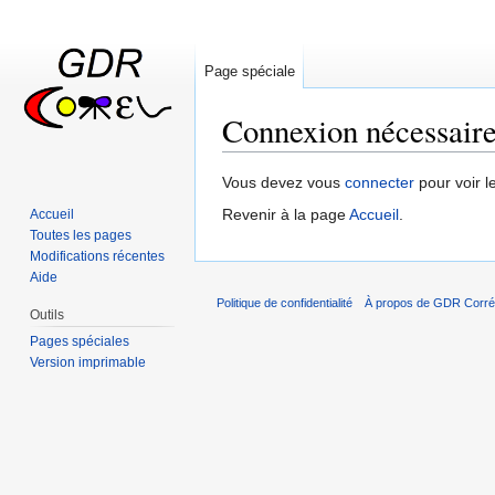
Page spéciale
Connexion nécessair
Sauter
Sauter
Vous devez vous
connecter
pour voir l
à
à
Revenir à la page
Accueil
.
Accueil
la
la
Toutes les pages
navigation
recherche
Modifications récentes
Aide
Politique de confidentialité
À propos de GDR Corrél
Outils
Pages spéciales
Version imprimable